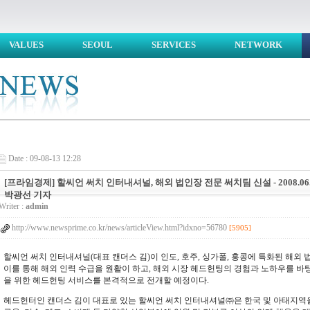
VALUES
SEOUL
SERVICES
NETWORK
Date : 09-08-13 12:28
[프라임경제] 할씨언 써치 인터내셔널, 해외 법인장 전문 써치팀 신설 - 2008.06.2
박광선 기자
Writer :
admin
http://www.newsprime.co.kr/news/articleView.html?idxno=56780
[5905]
할씨언 써치 인터내셔널(대표 캔더스 김)이 인도, 호주, 싱가폴, 홍콩에 특화된 해외
이를 통해 해외 인력 수급을 원활이 하고, 해외 시장 헤드헌팅의 경험과 노하우를 바
을 위한 헤드헌팅 서비스를 본격적으로 전개할 예정이다.
헤드헌터인 캔더스 김이 대표로 있는 할씨언 써치 인터내셔널㈜은 한국 및 아태지역을