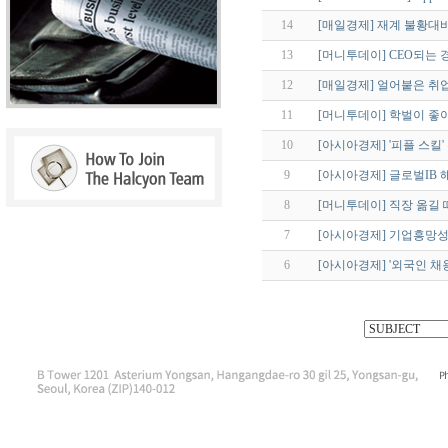
14
[매일경제] 재계 불황대비 구
13
[머니투데이] CEO되는 
12
[매일경제] 얼어붙은 취업 
11
[머니투데이] 학벌이 좋아
10
[아시아경제] '피플 스킬
9
[아시아경제] 글로벌IB 
8
[머니투데이] 직장 옮길 
7
[아시아경제] 기업흥망성
6
[아시아경제] '외국인 채