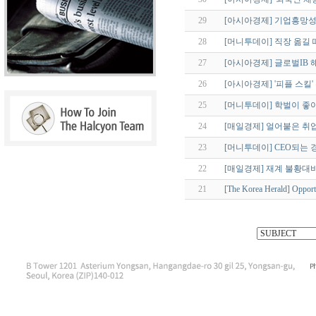
29
[아시아경제] 기업흥망성
28
[머니투데이] 직장 옮길 
27
[아시아경제] 글로벌IB 
26
[아시아경제] '피플 스킬
25
[머니투데이] 학벌이 좋아
24
[매일경제] 얼어붙은 취업 
23
[머니투데이] CEO되는 
22
[매일경제] 재계 불황대비 구
21
[The Korea Herald] Opportu