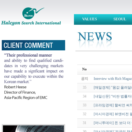
VALUES
SEOUL
No
공지
Interview with Rich Magazi
35
[매일경제] "몸값 올려달
34
[내일신문] “비싼 법률
33
[프라임경제] 할씨언 써치
32
[아시아경제] 뷰앤비전 필
31
[머니투데이] 돈 보다 더 
30
[아시아경제] '외국인 채