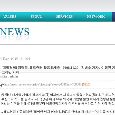
VALUES
SEOUL
SERVICES
NETWORK
Date : 09-08-13 14:08
[매일경제] 경력직, 헤드헌터 활용하세요 - 2008.11.20 - 김병호 기자 / 이명진 기
고재만 기자
Writer :
admin
http://news.mk.co.kr/outside/view.php?year=2008&no=709088
[5122]
#1 국내 대기업 계열사 정보기술(IT) 업체에서 과장으로 일했던 K씨(38). 최근 헤드
부장으로 자리를 옮겼다. 새 직장은 해외 유수 외국계 기업일 뿐만 아니라 연봉은 물
K씨는 이직을 위해 6개월 전부터 헤드헌팅회사에 이력서를 등록하고 여러 차례 면접을.
...헤드헌팅 전문업체인 `할씨언 써치 인터내셔널`의 캔더스 김 대표는 "이직을 생각